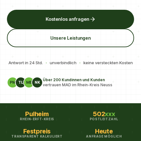
Kostenlos anfragen
Unsere Leistungen
Antwort in 24 Std.
·
unverbindlich
·
keine versteckten Kosten
Über 200 Kundinnen und Kunden
PM
TL
ME
NK
vertrauen MAD im Rhein-Kreis Neuss
Pulheim
502
xxx
RHEIN-ERFT-KREIS
POSTLEITZAHL
Festpreis
Heute
TRANSPARENT KALKULIERT
ANFRAGE MÖGLICH