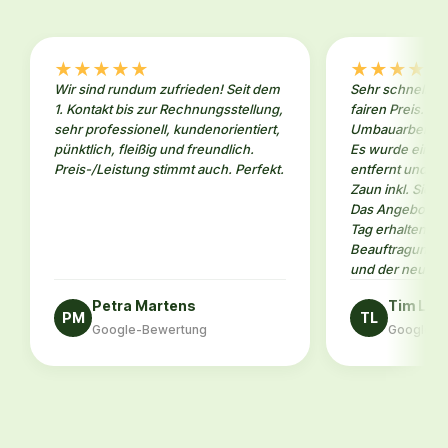
★
★
★
★
★
★
★
★
★
★
Wir sind rundum zufrieden! Seit dem
Sehr schneller 
1. Kontakt bis zur Rechnungsstellung,
fairen Preis. W
sehr professionell, kundenorientiert,
Umbauarbeiten 
pünktlich, fleißig und freundlich.
Es wurde eine a
Preis-/Leistung stimmt auch. Perfekt.
entfernt und an
Zaun inkl. Sicht
Das Angebot ha
Tag erhalten. N
Beauftragung da
und der neue Za
Petra Martens
Tim Le
PM
TL
Google-Bewertung
Google-B