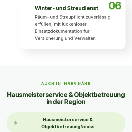
06
Winter- und Streudienst
Räum- und Streupflicht zuverlässig
erfüllen, mit lückenloser
Einsatzdokumentation für
Versicherung und Verwalter.
Auch in Ihrer Nähe
AUCH IN IHRER NÄHE
Haus­meister­service & Objekt­betreuung
in der Region
Hausmeisterservice &
ObjektbetreuungNeuss