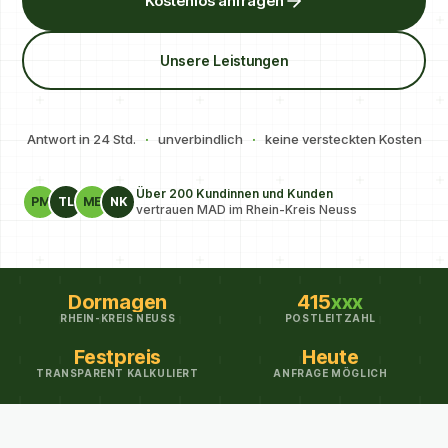
Kostenlos anfragen
Unsere Leistungen
Antwort in 24 Std.
·
unverbindlich
·
keine versteckten Kosten
Über 200 Kundinnen und Kunden
PM
TL
ME
NK
vertrauen MAD im Rhein-Kreis Neuss
Dormagen
415
xxx
RHEIN-KREIS NEUSS
POSTLEITZAHL
Festpreis
Heute
TRANSPARENT KALKULIERT
ANFRAGE MÖGLICH