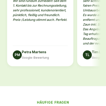
Wir sind rundum zufrieden! Seit dem
Sehr schneller 
1. Kontakt bis zur Rechnungsstellung,
fairen Preis. W
sehr professionell, kundenorientiert,
Umbauarbeiten 
pünktlich, fleißig und freundlich.
Es wurde eine a
Preis-/Leistung stimmt auch. Perfekt.
entfernt und an
Zaun inkl. Sicht
Das Angebot ha
Tag erhalten. N
Beauftragung da
und der neue Za
Petra Martens
Tim Le
PM
TL
Google-Bewertung
Google-B
HÄUFIGE FRAGEN