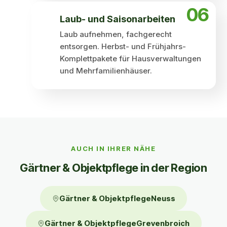
06
Laub- und Saisonarbeiten
Laub aufnehmen, fachgerecht
entsorgen. Herbst- und Frühjahrs-
Komplettpakete für Hausverwaltungen
und Mehrfamilienhäuser.
Auch in Ihrer Nähe
AUCH IN IHRER NÄHE
Gärtner & Objekt­pflege in der Region
Gärtner & ObjektpflegeNeuss
Gärtner & ObjektpflegeGrevenbroich