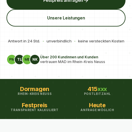
Festpreis anfragen
Unsere Leistungen
Antwort in 24 Std.
·
unverbindlich
·
keine versteckten Kosten
Über 200 Kundinnen und Kunden
PM
TL
ME
NK
vertrauen MAD im Rhein-Kreis Neuss
Dormagen
415
xxx
RHEIN-KREIS NEUSS
POSTLEITZAHL
Festpreis
Heute
TRANSPARENT KALKULIERT
ANFRAGE MÖGLICH