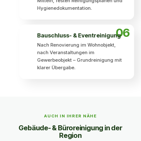
Mitteln, festen Reinigungsplänen und
Hygienedokumentation.
06
Bauschluss- & Event­reinigung
Nach Renovierung im Wohnobjekt,
nach Veranstaltungen im
Gewerbeobjekt – Grundreinigung mit
klarer Übergabe.
Auch in Ihrer Nähe
AUCH IN IHRER NÄHE
Gebäude- & Büro­reinigung in der
Region