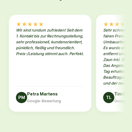
★
★
★
★
★
★
★
★
★
★
Wir sind rundum zufrieden! Seit dem
Sehr schneller 
1. Kontakt bis zur Rechnungsstellung,
fairen Preis. W
sehr professionell, kundenorientiert,
Umbauarbeiten 
pünktlich, fleißig und freundlich.
Es wurde eine a
Preis-/Leistung stimmt auch. Perfekt.
entfernt und an
Zaun inkl. Sicht
Das Angebot ha
Tag erhalten. N
Beauftragung da
und der neue Za
Petra Martens
Tim Le
PM
TL
Google-Bewertung
Google-B