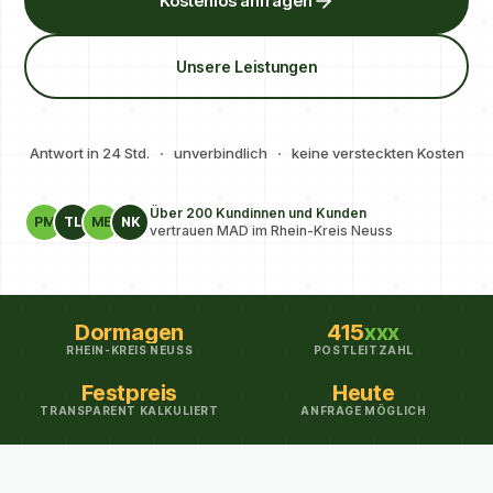
Kostenlos anfragen
Unsere Leistungen
Antwort in 24 Std.
·
unverbindlich
·
keine versteckten Kosten
Über 200 Kundinnen und Kunden
PM
TL
ME
NK
vertrauen MAD im Rhein-Kreis Neuss
Dormagen
415
xxx
RHEIN-KREIS NEUSS
POSTLEITZAHL
Festpreis
Heute
TRANSPARENT KALKULIERT
ANFRAGE MÖGLICH