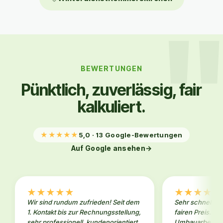
BEWERTUNGEN
Pünktlich, zuverlässig, fair
kalkuliert.
★
★
★
★
★
5,0 · 13 Google-Bewertungen
Auf Google ansehen
→
★
★
★
★
★
★
★
★
★
★
Wir sind rundum zufrieden! Seit dem
Sehr schneller 
1. Kontakt bis zur Rechnungsstellung,
fairen Preis. W
sehr professionell, kundenorientiert,
Umbauarbeiten 