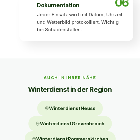
06
Dokumentation
Jeder Einsatz wird mit Datum, Uhrzeit
und Wetterbild protokolliert. Wichtig
bei Schadensfällen.
Auch in Ihrer Nähe
AUCH IN IHRER NÄHE
Winter­dienst in der Region
WinterdienstNeuss
WinterdienstGrevenbroich
WinterdienstRommerskirchen