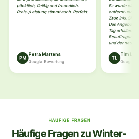
pünktlich, fleißig und freundlich.
Es wurde eine a
Preis-/Leistung stimmt auch. Perfekt.
entfernt und an
Zaun inkl. Sicht
Das Angebot ha
Tag erhalten. N
Beauftragung da
und der neue Za
Petra Martens
Tim Le
PM
TL
Google-Bewertung
Google-B
HÄUFIGE FRAGEN
Häufige Fragen zu Winter­