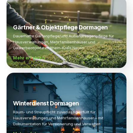
Gärtner & Objekt­pflege Dormagen
Dauerhafte Gartenpflege und Außenanlagenpflege für
Hausverwaltungen, Mehrfamilienhäuser und
Gewerbeobjekte im Rhein-Kreis Neuss.
Mehr erfahren
Winter­dienst Dormagen
Räum- und Streupflicht zuverlässig erfüllt für
Hausverwaltungen und Mehrfamilienhäuser – mit
Dokumentation für Versicherung und Verwalter.