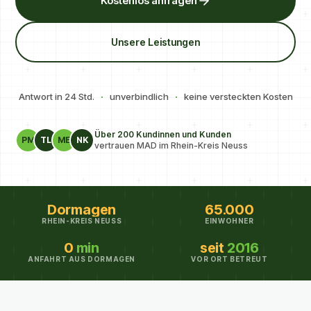
Kostenlos anfragen
Unsere Leistungen
Antwort in 24 Std.
·
unverbindlich
·
keine versteckten Kosten
Über 200 Kundinnen und Kunden
PM
TL
ME
NK
vertrauen MAD im Rhein-Kreis Neuss
Dormagen
65.000
RHEIN-KREIS NEUSS
EINWOHNER
0
min
seit
2016
ANFAHRT AUS DORMAGEN
VOR ORT BETREUT