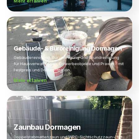
Mehr erfahren
Gebäude- & Büro­reinigung Dormagen
Gebäudereinigung, Büroreinigung und Grundreinigung
für Hausverwaltungen, Gewerbeobjekte und Praxen – mit
Festpreis und Dokumentation.
Mehr erfahren
Zaun­bau Dormagen
Doppelstabmattenzaun und WPC-Sichtschutzzaun – für