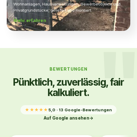
Wohnanlagen, Hausverwaltungen, Gewerbeobjekte und
Privatgrundstücke, geliefert und montiert.
Mehr erfahren
BEWERTUNGEN
Pünktlich, zuverlässig, fair
kalkuliert.
★
★
★
★
★
5,0 · 13 Google-Bewertungen
Auf Google ansehen
→