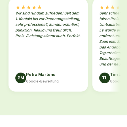
★
★
★
★
★
★
★
★
★
★
Wir sind rundum zufrieden! Seit dem
Sehr schneller 
1. Kontakt bis zur Rechnungsstellung,
fairen Preis. W
sehr professionell, kundenorientiert,
Umbauarbeiten 
pünktlich, fleißig und freundlich.
Es wurde eine a
Preis-/Leistung stimmt auch. Perfekt.
entfernt und an
Zaun inkl. Sicht
Das Angebot ha
Tag erhalten. N
Beauftragung da
und der neue Za
Petra Martens
Tim Le
PM
TL
Google-Bewertung
Google-B